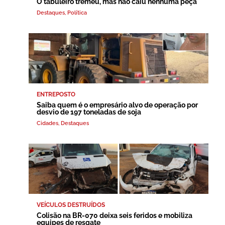
O tabuleiro tremeu, mas não caiu nenhuma peça
Destaques
,
Política
ENTREPOSTO
Saiba quem é o empresário alvo de operação por
desvio de 197 toneladas de soja
Cidades
,
Destaques
VEÍCULOS DESTRUÍDOS
Colisão na BR-070 deixa seis feridos e mobiliza
equipes de resgate