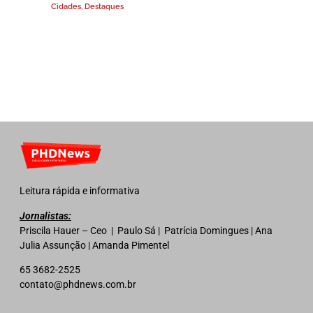
Cidades
,
Destaques
Leitura rápida e informativa
Jornalistas:
Priscila Hauer – Ceo | Paulo Sá | Patrícia Domingues | Ana
Julia Assunção | Amanda Pimentel
65 3682-2525
contato@phdnews.com.br