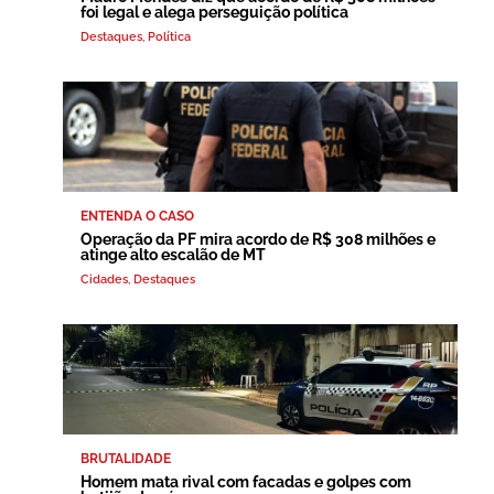
foi legal e alega perseguição política
Destaques
,
Política
ENTENDA O CASO
Operação da PF mira acordo de R$ 308 milhões e
atinge alto escalão de MT
Cidades
,
Destaques
BRUTALIDADE
Homem mata rival com facadas e golpes com