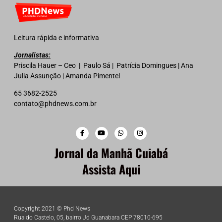
Leitura rápida e informativa
Jornalistas:
Priscila Hauer – Ceo | Paulo Sá | Patrícia Domingues | Ana
Julia Assunção | Amanda Pimentel
65 3682-2525
contato@phdnews.com.br
Jornal da Manhã Cuiabá
Assista Aqui
Copyright 2021 © Phd News
Rua do Castelo, 05, bairro Jd Guanabara CEP 78010-695