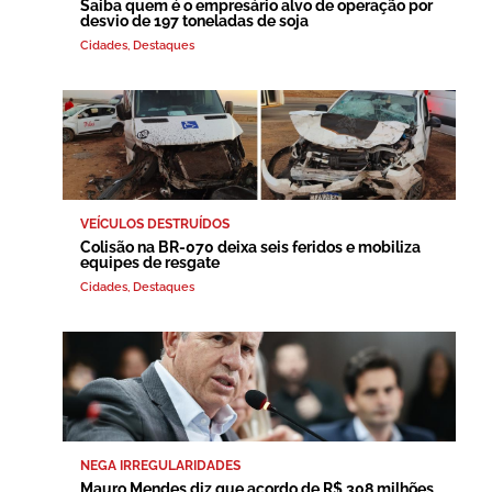
Saiba quem é o empresário alvo de operação por
desvio de 197 toneladas de soja
Cidades
,
Destaques
VEÍCULOS DESTRUÍDOS
Colisão na BR-070 deixa seis feridos e mobiliza
equipes de resgate
Cidades
,
Destaques
NEGA IRREGULARIDADES
Mauro Mendes diz que acordo de R$ 308 milhões