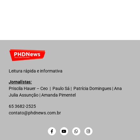
Leitura rápida e informativa
Jornalistas:
Priscila Hauer – Ceo | Paulo Sá | Patrícia Domingues | Ana
Julia Assunção | Amanda Pimentel
65 3682-2525
contato@phdnews.com.br