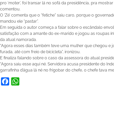
pro ‘moter’, foi transar lá no sofá da presidência, pra mostr
comentou.
O ‘Zé’ comenta que o “fetiche” saiu caro, porque o governad
mandou ele “pastar”.
Em seguida o autor começa a falar sobre o escândalo envol
satisfação com a amante do ex-marido e jogou as roupas í
da atual namorada.
“Agora esses dias também teve uma mulher que chegou e j
furada, até com freio de bicicleta”, ironizou.
E finaliza falando sobre o caso da assessora do atual presid
“Agora saiu esse aqui né. Servidora acusa presidente do Indea
garrafinha d’água lá né no frigobar do chefe, o chefe tava mex
Facebook
WhatsApp