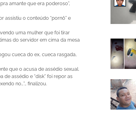
ar pra amante que era poderoso”,
ou
diminuir
or assistiu o conteúdo “pornô” e
o
volume.
vendo uma mulher que foi tirar
ntimas do servidor em cima da mesa
ogou cueca do ex, cueca rasgada,
ente que o acusa de assédio sexual.
 de assédio e “disk” foi repor as
endo no…”., finalizou.