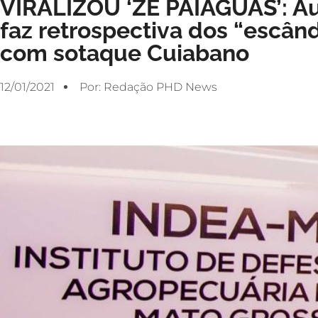
VIRALIZOU ‘ZÉ PAIAGUÁS’: Áu
faz retrospectiva dos “escân
com sotaque Cuiabano
12/01/2021
Por:
Redação PHD News