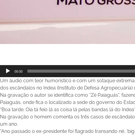
Tocador
00:00
de
Um áudio com teor humorístico e com um sotaque extrema
áudio
dos escândalos no Indea (Instituto de Defesa Agropecuária)
Na gravação o autor se identifica como “Zé Paiaguás”, faze
Paiaguás, onde fica o localizado a sede do governo do Esta
“Boa tarde. Oia tá feio lá as coisa lá pelas bandas lá do Inde
Na gravação o homem comenta os três casos de escândalo
um ano.
“Ano passado o ex-presidente foi flagrado transando né, ‘big 