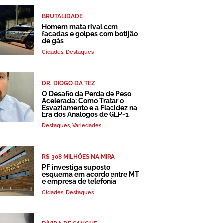
BRUTALIDADE
Homem mata rival com
facadas e golpes com botijão
de gás
Cidades
,
Destaques
DR. DIOGO DA TEZ
O Desafio da Perda de Peso
Acelerada: Como Tratar o
Esvaziamento e a Flacidez na
Era dos Análogos de GLP-1
Destaques
,
Variedades
R$ 308 MILHÕES NA MIRA
PF investiga suposto
esquema em acordo entre MT
e empresa de telefonia
Cidades
,
Destaques