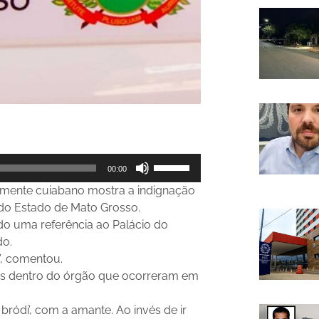
Use
00:00
as
mente cuiabano mostra a indignação
setas
 do Estado de Mato Grosso.
para
ndo uma referência ao Palácio do
cima
do.
ou
a”, comentou.
para
s dentro do órgão que ocorreram em
baixo
para
bródi’, com a amante. Ao invés de ir
aumentar