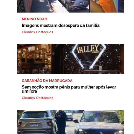
MENINO NOAH
Imagens mostram desespero da família
Cidades
,
Destaques
GARANHÃO DA MADRUGADA
Sem noção mostra pênis para mulher após levar
um fora
Cidades
,
Destaques