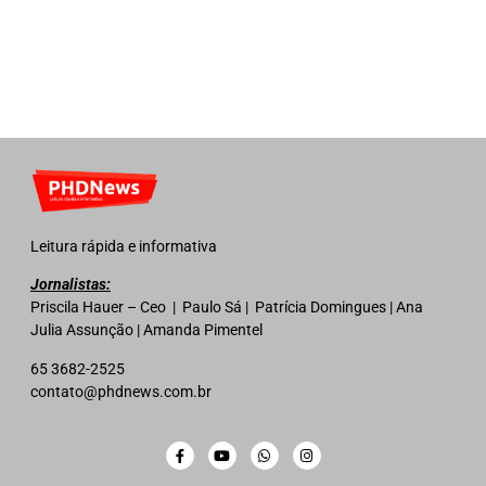
Leitura rápida e informativa
Jornalistas:
Priscila Hauer – Ceo | Paulo Sá | Patrícia Domingues | Ana
Julia Assunção | Amanda Pimentel
65 3682-2525
contato@phdnews.com.br