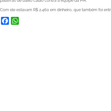
palavras de baixo calão contra a equipe da PM.
Com ele estavam R$ 2.460 em dinheiro, que também foi entr
Facebook
WhatsApp