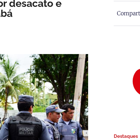
or desacato e
abá
Comparti
Destaques