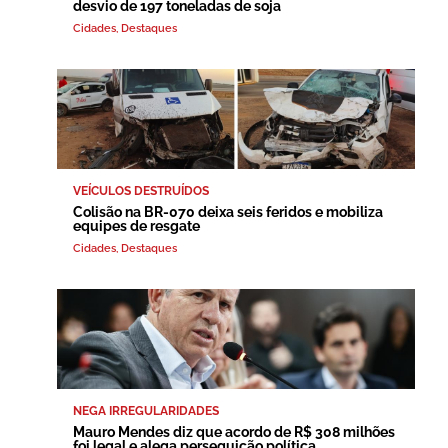
desvio de 197 toneladas de soja
Cidades
,
Destaques
VEÍCULOS DESTRUÍDOS
Colisão na BR-070 deixa seis feridos e mobiliza
equipes de resgate
Cidades
,
Destaques
NEGA IRREGULARIDADES
Mauro Mendes diz que acordo de R$ 308 milhões
foi legal e alega perseguição política