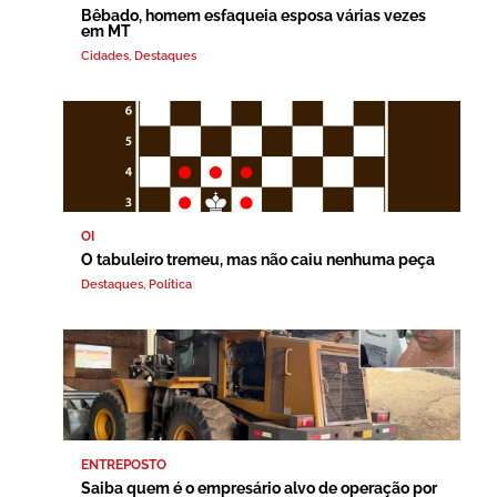
Bêbado, homem esfaqueia esposa várias vezes
em MT
Cidades
,
Destaques
OI
O tabuleiro tremeu, mas não caiu nenhuma peça
Destaques
,
Política
ENTREPOSTO
Saiba quem é o empresário alvo de operação por