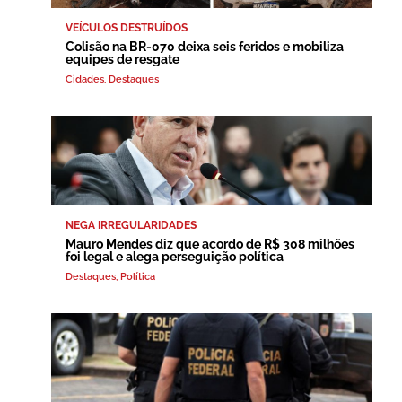
VEÍCULOS DESTRUÍDOS
Colisão na BR-070 deixa seis feridos e mobiliza
equipes de resgate
Cidades
,
Destaques
NEGA IRREGULARIDADES
Mauro Mendes diz que acordo de R$ 308 milhões
foi legal e alega perseguição política
Destaques
,
Política