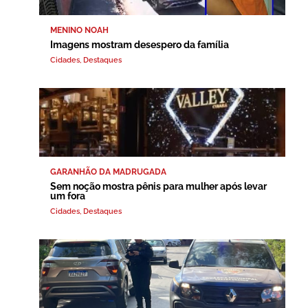
MENINO NOAH
Imagens mostram desespero da família
Cidades
,
Destaques
GARANHÃO DA MADRUGADA
Sem noção mostra pênis para mulher após levar
um fora
Cidades
,
Destaques