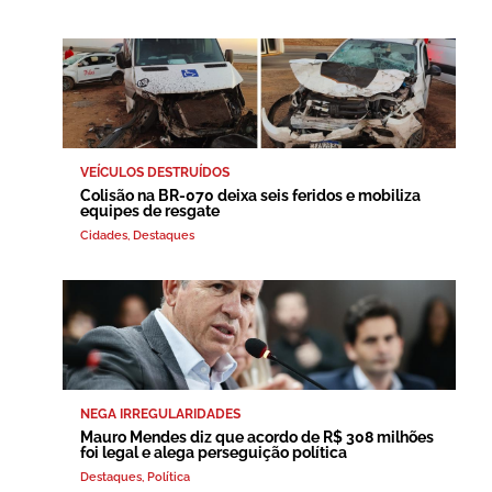
VEÍCULOS DESTRUÍDOS
Colisão na BR-070 deixa seis feridos e mobiliza
equipes de resgate
Cidades
,
Destaques
NEGA IRREGULARIDADES
Mauro Mendes diz que acordo de R$ 308 milhões
foi legal e alega perseguição política
Destaques
,
Política