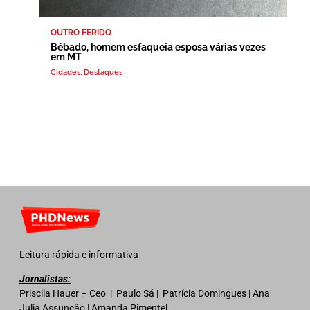
OUTRO FERIDO
Bêbado, homem esfaqueia esposa várias vezes
em MT
Cidades
,
Destaques
Leitura rápida e informativa
Jornalistas:
Priscila Hauer – Ceo | Paulo Sá | Patrícia Domingues | Ana
Julia Assunção | Amanda Pimentel