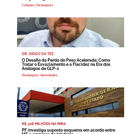
Cidades
,
Destaques
DR. DIOGO DA TEZ
O Desafio da Perda de Peso Acelerada: Como
Tratar o Esvaziamento e a Flacidez na Era dos
Análogos de GLP-1
Destaques
,
Variedades
R$ 308 MILHÕES NA MIRA
PF investiga suposto esquema em acordo entre