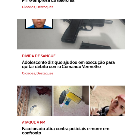
MT e empresa de telefonia
Cidades
,
Destaques
DÍVIDA DE SANGUE
Adolescente diz que ajudou em execução para
quitar débito com o Comando Vermelho
Cidades
,
Destaques
ATAQUE À PM
Faccionado atira contra policiais e morre em
confronto