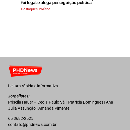
foi legal e alega perseguição política
Destaques
,
Política
Leitura rápida e informativa
Jornalistas:
Priscila Hauer – Ceo | Paulo Sá | Patrícia Domingues | Ana
Julia Assunção | Amanda Pimentel
65 3682-2525
contato@phdnews.com.br