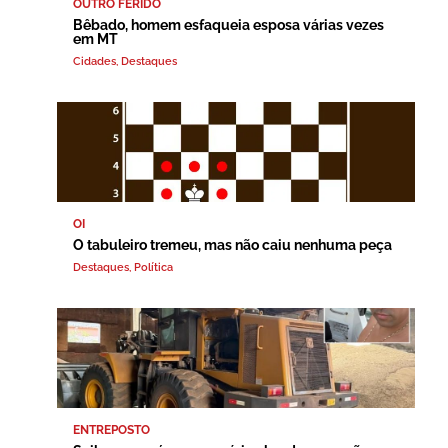
OUTRO FERIDO
Bêbado, homem esfaqueia esposa várias vezes
em MT
Cidades
,
Destaques
OI
O tabuleiro tremeu, mas não caiu nenhuma peça
Destaques
,
Política
ENTREPOSTO