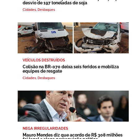
desvio de 197 toneladas de soja
Cidades
,
Destaques
VEÍCULOS DESTRUÍDOS
Colisão na BR-070 deixa seis feridos e mobiliza
equipes de resgate
Cidades
,
Destaques
NEGA IRREGULARIDADES
Mauro Mendes diz que acordo de R$ 308 milhões