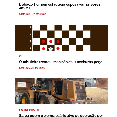
Bêbado, homem esfaqueia esposa várias vezes
em MT
Cidades
,
Destaques
OI
O tabuleiro tremeu, mas não caiu nenhuma peça
Destaques
,
Política
ENTREPOSTO
Saiba quem é o empresário alvo de operação por