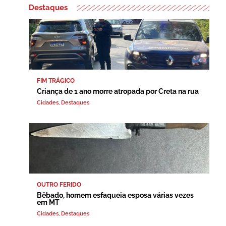
Destaques
FIM TRÁGICO
Criança de 1 ano morre atropada por Creta na rua
Cidades
,
Destaques
OUTRO FERIDO
Bêbado, homem esfaqueia esposa várias vezes
em MT
Cidades
,
Destaques