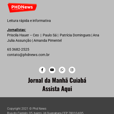
Leitura rápida e informativa
Jornalistas:
Priscila Hauer – Ceo | Paulo Sá | Patrícia Domingues | Ana
Julia Assunção | Amanda Pimentel
65 3682-2525
contato@phdnews.com.br
Jornal da Manhã Cuiabá
Assista Aqui
Copyright 2021 © Phd News
Rua do Castelo, 05, bairro Jd Guanabara CEP 78010-695