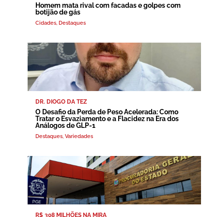
Homem mata rival com facadas e golpes com
botijão de gás
Cidades
,
Destaques
DR. DIOGO DA TEZ
O Desafio da Perda de Peso Acelerada: Como
Tratar o Esvaziamento e a Flacidez na Era dos
Análogos de GLP-1
Destaques
,
Variedades
R$ 308 MILHÕES NA MIRA