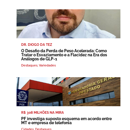
DR. DIOGO DA TEZ
O Desafio da Perda de Peso Acelerada: Como
Tratar o Esvaziamento e a Flacidez na Era dos
Análogos de GLP-1
Destaques
,
Variedades
R$ 308 MILHÕES NA MIRA
PF investiga suposto esquema em acordo entre
MT e empresa de telefonia
Cidades
,
Destaques