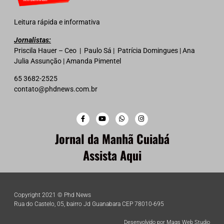
Leitura rápida e informativa
Jornalistas:
Priscila Hauer – Ceo | Paulo Sá | Patrícia Domingues | Ana
Julia Assunção | Amanda Pimentel
65 3682-2525
contato@phdnews.com.br
Jornal da Manhã Cuiabá
Assista Aqui
Copyright 2021 © Phd News
Rua do Castelo, 05, bairro Jd Guanabara CEP 78010-695
Desenvolvido por Mags Web Studio