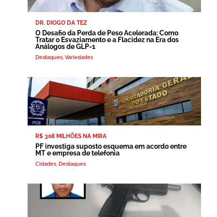
DR. DIOGO DA TEZ
O Desafio da Perda de Peso Acelerada: Como
Tratar o Esvaziamento e a Flacidez na Era dos
Análogos de GLP-1
Destaques
,
Variedades
R$ 308 MILHÕES NA MIRA
PF investiga suposto esquema em acordo entre
MT e empresa de telefonia
Cidades
,
Destaques