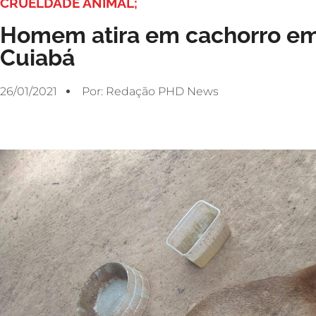
CRUELDADE ANIMAL;
Homem atira em cachorro e
Cuiabá
26/01/2021
Por:
Redação PHD News