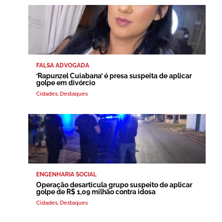
FALSA ADVOGADA
‘Rapunzel Cuiabana’ é presa suspeita de aplicar
golpe em divórcio
Cidades
,
Destaques
ENGENHARIA SOCIAL
Operação desarticula grupo suspeito de aplicar
golpe de R$ 1,09 milhão contra idosa
Cidades
,
Destaques