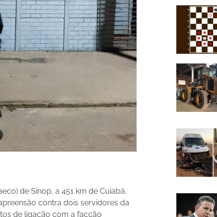
eco) de Sinop, a 451 km de Cuiabá,
 apreensão contra dois servidores da
itos de ligação com a facção