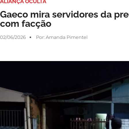
ALIANÇA OCULTA
Gaeco mira servidores da pref
com facção
02/06/2026
Por:
Amanda Pimentel