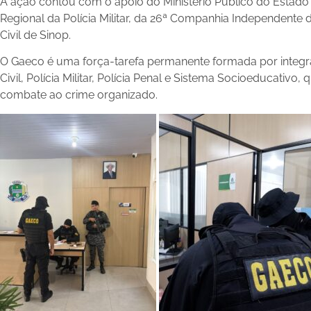
A ação contou com o apoio do Ministério Público do Estad
Regional da Polícia Militar, da 26ª Companhia Independente de
Civil de Sinop.
O Gaeco é uma força-tarefa permanente formada por integran
Civil, Polícia Militar, Polícia Penal e Sistema Socioeducativ
combate ao crime organizado.