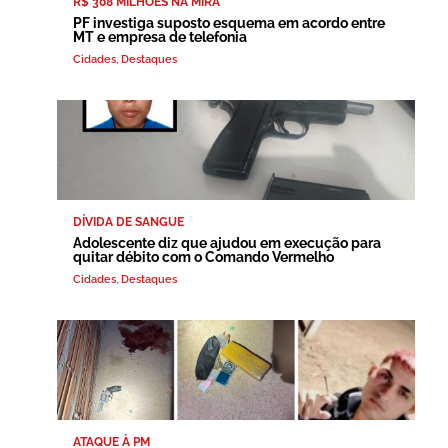
R$ 308 MILHÕES NA MIRA
PF investiga suposto esquema em acordo entre
MT e empresa de telefonia
Cidades
,
Destaques
DÍVIDA DE SANGUE
Adolescente diz que ajudou em execução para
quitar débito com o Comando Vermelho
Cidades
,
Destaques
ATAQUE À PM