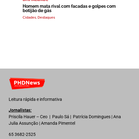
Homem mata rival com facadas e golpes com
botijão de gás
Cidades
,
Destaques
Leitura rápida e informativa
Jornalistas:
Priscila Hauer – Ceo | Paulo Sá | Patrícia Domingues | Ana
Julia Assunção | Amanda Pimentel
65 3682-2525