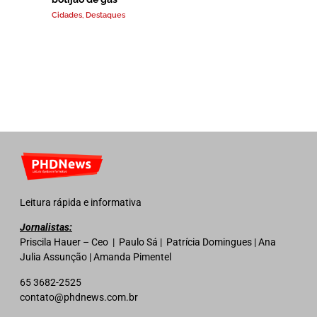
Cidades
,
Destaques
Leitura rápida e informativa
Jornalistas:
Priscila Hauer – Ceo | Paulo Sá | Patrícia Domingues | Ana
Julia Assunção | Amanda Pimentel
65 3682-2525
contato@phdnews.com.br