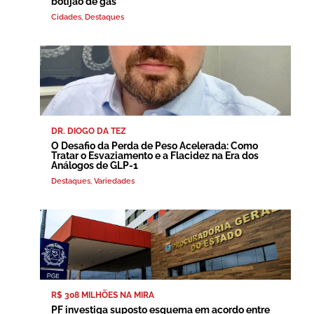
botijão de gás
Cidades
,
Destaques
DR. DIOGO DA TEZ
O Desafio da Perda de Peso Acelerada: Como
Tratar o Esvaziamento e a Flacidez na Era dos
Análogos de GLP-1
Destaques
,
Variedades
R$ 308 MILHÕES NA MIRA
PF investiga suposto esquema em acordo entre