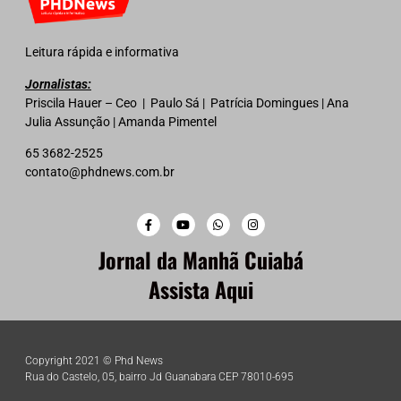
Leitura rápida e informativa
Jornalistas:
Priscila Hauer – Ceo | Paulo Sá | Patrícia Domingues | Ana
Julia Assunção | Amanda Pimentel
65 3682-2525
contato@phdnews.com.br
Jornal da Manhã Cuiabá
Assista Aqui
Copyright 2021 © Phd News
Rua do Castelo, 05, bairro Jd Guanabara CEP 78010-695