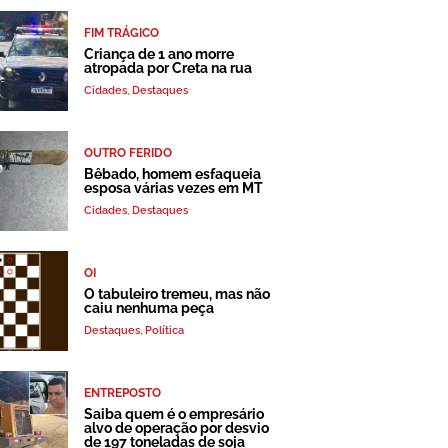
FIM TRÁGICO
Criança de 1 ano morre
atropada por Creta na rua
Cidades
,
Destaques
OUTRO FERIDO
Bêbado, homem esfaqueia
esposa várias vezes em MT
Cidades
,
Destaques
OI
O tabuleiro tremeu, mas não
caiu nenhuma peça
Destaques
,
Política
ENTREPOSTO
Saiba quem é o empresário
alvo de operação por desvio
de 197 toneladas de soja