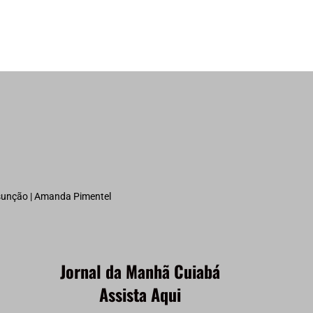
ssunção | Amanda Pimentel
Jornal da Manhã Cuiabá
Assista Aqui