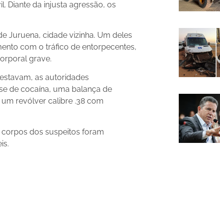
l. Diante da injusta agressão, os
e Juruena, cidade vizinha. Um deles
imento com o tráfico de entorpecentes,
orporal grave.
 estavam, as autoridades
e de cocaína, uma balança de
e um revólver calibre .38 com
s corpos dos suspeitos foram
is.