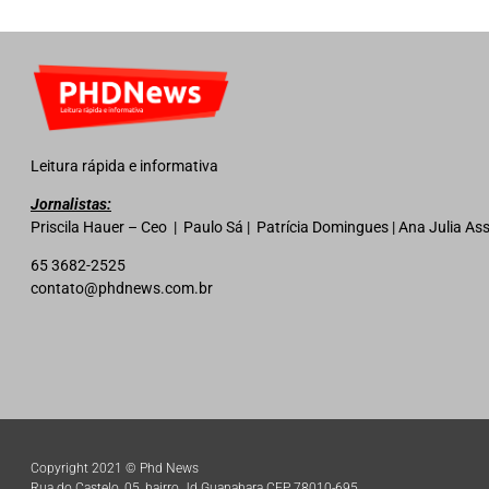
Leitura rápida e informativa
Jornalistas:
Priscila Hauer – Ceo | Paulo Sá | Patrícia Domingues | Ana Julia A
65 3682-2525
contato@phdnews.com.br
Copyright 2021 © Phd News
Rua do Castelo, 05, bairro Jd Guanabara CEP 78010-695