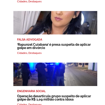
Cidades
,
Destaques
FALSA ADVOGADA
‘Rapunzel Cuiabana’ é presa suspeita de aplicar
golpe em divórcio
Cidades
,
Destaques
ENGENHARIA SOCIAL
Operação desarticula grupo suspeito de aplicar
golpe de R$ 1,09 milhão contra idosa
Cidades
,
Destaques