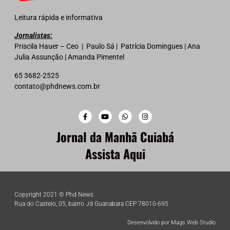
Leitura rápida e informativa
Jornalistas:
Priscila Hauer – Ceo | Paulo Sá | Patrícia Domingues | Ana
Julia Assunção | Amanda Pimentel
65 3682-2525
contato@phdnews.com.br
Jornal da Manhã Cuiabá
Assista Aqui
Copyright 2021 © Phd News
Rua do Castelo, 05, bairro Jd Guanabara CEP 78010-695
Desenvolvido por Mags Web Studio