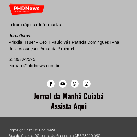
Leitura rápida e informativa
Jornalistas:
Priscila Hauer – Ceo | Paulo Sá | Patrícia Domingues | Ana
Julia Assunção | Amanda Pimentel
65 3682-2525
contato@phdnews.com.br
Jornal da Manhã Cuiabá
Assista Aqui
Copyright 2021 © Phd News
Rua do Castelo, 05, bairro Jd Guanabara CEP 78010-695