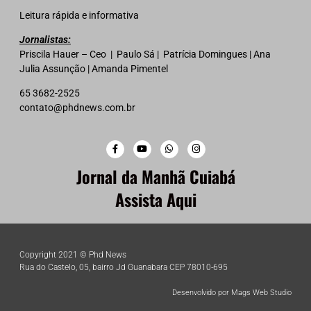
Leitura rápida e informativa
Jornalistas:
Priscila Hauer – Ceo | Paulo Sá | Patrícia Domingues | Ana
Julia Assunção | Amanda Pimentel
65 3682-2525
contato@phdnews.com.br
Jornal da Manhã Cuiabá
Assista Aqui
Copyright 2021 © Phd News
Rua do Castelo, 05, bairro Jd Guanabara CEP 78010-695
Desenvolvido por Mags Web Studio