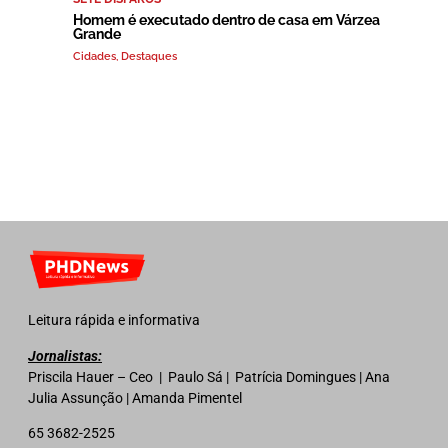
Homem é executado dentro de casa em Várzea
Grande
Cidades
,
Destaques
Leitura rápida e informativa
Jornalistas:
Priscila Hauer – Ceo | Paulo Sá | Patrícia Domingues | Ana
Julia Assunção | Amanda Pimentel
65 3682-2525