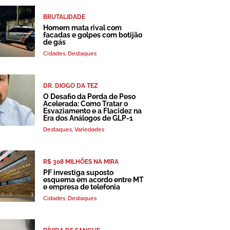
BRUTALIDADE
Homem mata rival com
facadas e golpes com botijão
de gás
Cidades
,
Destaques
DR. DIOGO DA TEZ
O Desafio da Perda de Peso
Acelerada: Como Tratar o
Esvaziamento e a Flacidez na
Era dos Análogos de GLP-1
Destaques
,
Variedades
R$ 308 MILHÕES NA MIRA
PF investiga suposto
esquema em acordo entre MT
e empresa de telefonia
Cidades
,
Destaques