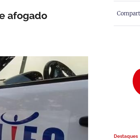
re afogado
Comparti
Destaques