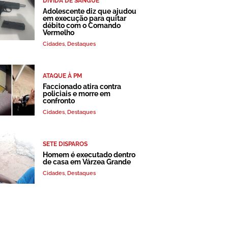
DÍVIDA DE SANGUE
Adolescente diz que ajudou
em execução para quitar
débito com o Comando
Vermelho
Cidades
,
Destaques
ATAQUE À PM
Faccionado atira contra
policiais e morre em
confronto
Cidades
,
Destaques
SETE DISPAROS
Homem é executado dentro
de casa em Várzea Grande
Cidades
,
Destaques