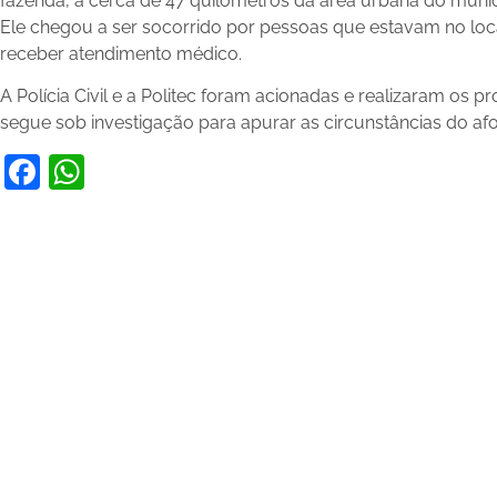
fazenda, a cerca de 47 quilômetros da área urbana do muni
Ele chegou a ser socorrido por pessoas que estavam no loca
receber atendimento médico.
A Polícia Civil e a Politec foram acionadas e realizaram os 
segue sob investigação para apurar as circunstâncias do a
Facebook
WhatsApp