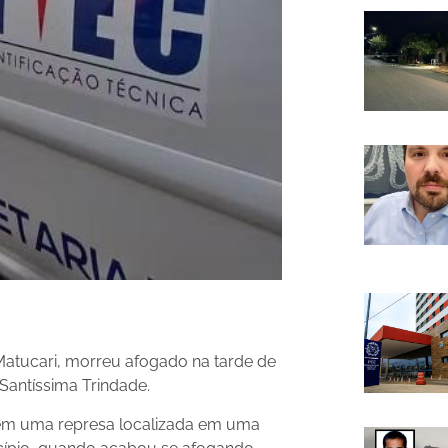
Matucari, morreu afogado na tarde de
 Santíssima Trindade.
 em uma represa localizada em uma