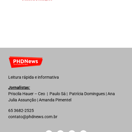
Leitura rápida e informativa
Jornalistas:
Priscila Hauer – Ceo | Paulo Sá | Patrícia Domingues | Ana
Julia Assunção | Amanda Pimentel
65 3682-2525
contato@phdnews.com.br