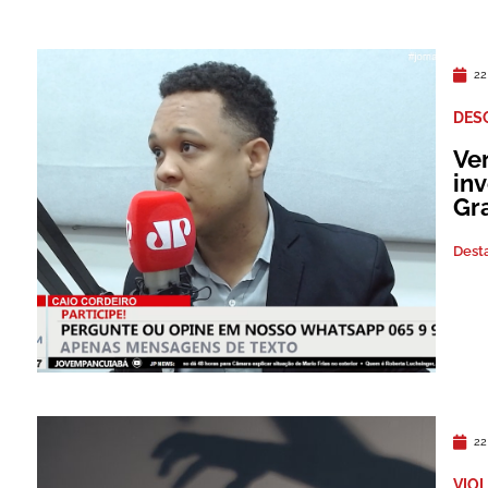
22
DES
Ve
in
Gr
Dest
22
VIO