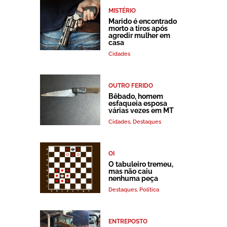
MISTÉRIO
Marido é encontrado
morto a tiros após
agredir mulher em
casa
Cidades
OUTRO FERIDO
Bêbado, homem
esfaqueia esposa
várias vezes em MT
Cidades
,
Destaques
OI
O tabuleiro tremeu,
mas não caiu
nenhuma peça
Destaques
,
Política
ENTREPOSTO