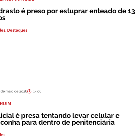
drasto é preso por estuprar enteado de 13
os
des
,
Destaques
 de maio de 2026
14:08
 RUIM
icial é presa tentando levar celular e
conha para dentro de penitenciária
des