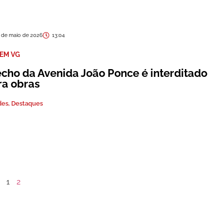
 de maio de 2026
13:04
 EM VG
echo da Avenida João Ponce é interditado
ra obras
des
,
Destaques
1
2