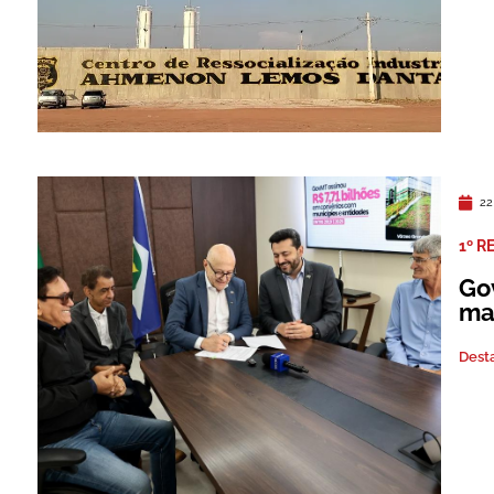
22
1º R
Go
ma
Dest