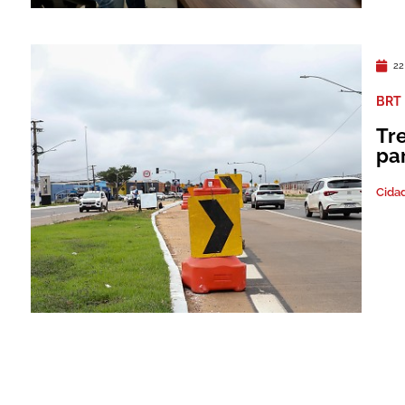
22
BRT
Tr
pa
Cida