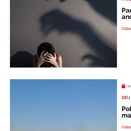
Pa
an
Cida
22
DEU
Pol
ma
Cida