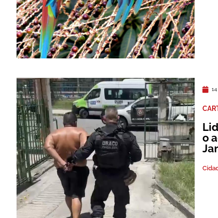
14
CAR
Li
o a
Ja
Cida