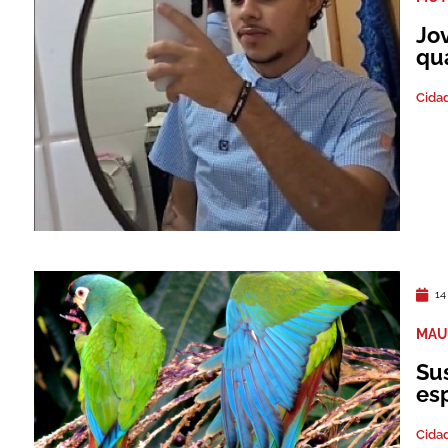
Jo
qu
Cida
14
MAU
Su
es
Cida