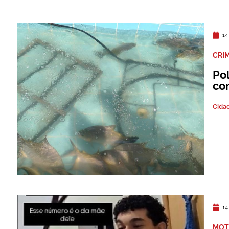
14
CRI
Pol
co
Cida
14
MOT