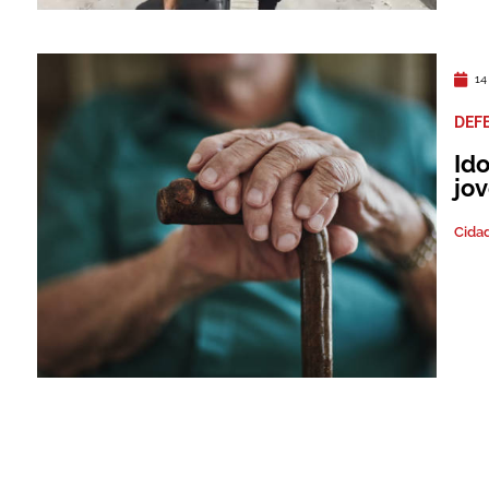
14
DEF
Id
jo
Cida