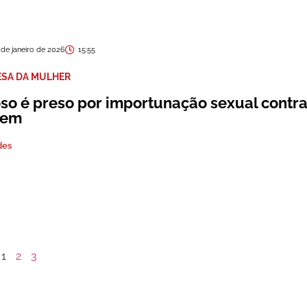
 de janeiro de 2026
15:55
ESA DA MULHER
oso é preso por importunação sexual contr
vem
des
1
2
3