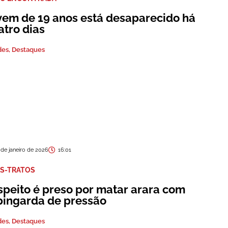
vem de 19 anos está desaparecido há
atro dias
des
,
Destaques
 de janeiro de 2026
16:01
S-TRATOS
speito é preso por matar arara com
pingarda de pressão
des
,
Destaques