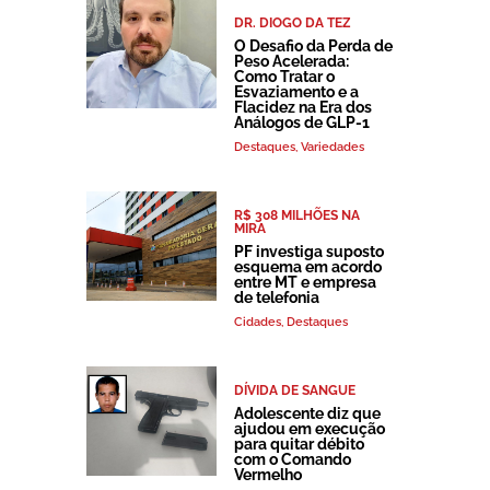
DR. DIOGO DA TEZ
O Desafio da Perda de
Peso Acelerada:
Como Tratar o
Esvaziamento e a
Flacidez na Era dos
Análogos de GLP-1
Destaques
,
Variedades
R$ 308 MILHÕES NA
MIRA
PF investiga suposto
esquema em acordo
entre MT e empresa
de telefonia
Cidades
,
Destaques
DÍVIDA DE SANGUE
Adolescente diz que
ajudou em execução
para quitar débito
com o Comando
Vermelho