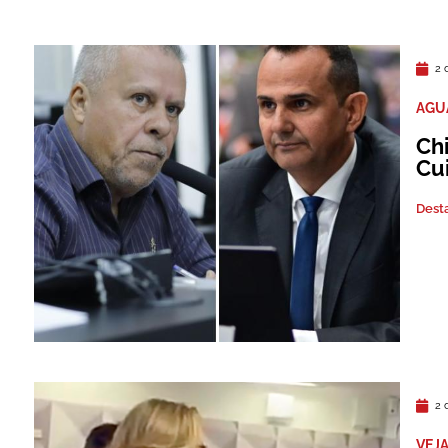
2 
AGU
Ch
Cu
Dest
2 
VEJA