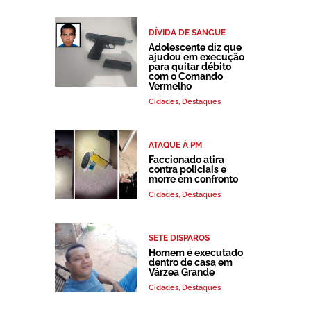
DÍVIDA DE SANGUE
Adolescente diz que
ajudou em execução
para quitar débito
com o Comando
Vermelho
Cidades
,
Destaques
ATAQUE À PM
Faccionado atira
contra policiais e
morre em confronto
Cidades
,
Destaques
SETE DISPAROS
Homem é executado
dentro de casa em
Várzea Grande
Cidades
,
Destaques