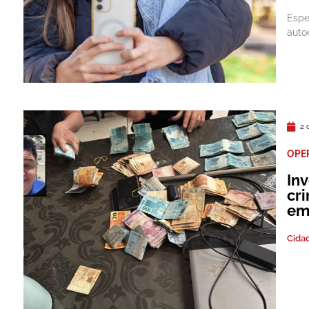
Espe
auto
2 
OPE
In
cr
em
Cida