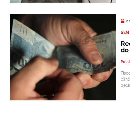
2 
SEM 
Rec
do
Polít
Fisc
bilh
decl