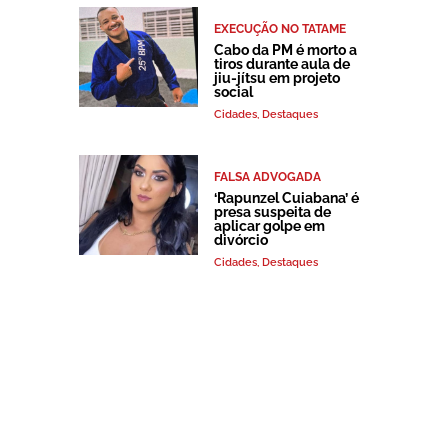
EXECUÇÃO NO TATAME
Cabo da PM é morto a
tiros durante aula de
jiu-jítsu em projeto
social
Cidades
,
Destaques
FALSA ADVOGADA
‘Rapunzel Cuiabana’ é
presa suspeita de
aplicar golpe em
divórcio
Cidades
,
Destaques