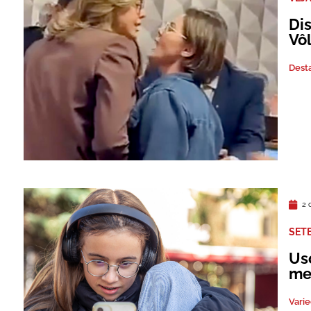
Di
Vôl
Dest
2 
SET
Us
me
Vari