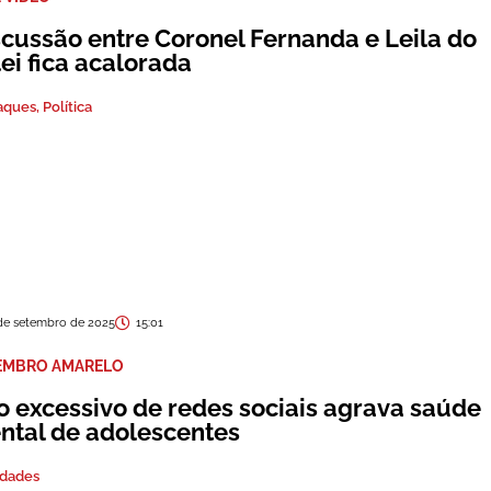
scussão entre Coronel Fernanda e Leila do
ei fica acalorada
aques
,
Política
de setembro de 2025
15:01
EMBRO AMARELO
o excessivo de redes sociais agrava saúde
ntal de adolescentes
edades