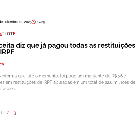
de setembro de 2025
14:29
5° LOTE
eita diz que já pagou todas as restituiçõe
 IRPF
ica
o informa que, até o momento, foi pago um montante de R$ 36,7
ões em restituições de IRPF apuradas em um total de 22,6 milhões d
arações
1
2
3