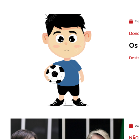
24
Dono
Os
Dest
24
NÃO