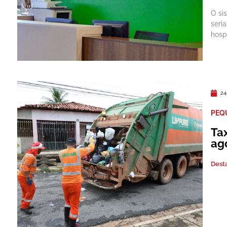
O si
seri
hosp
24
PEQ
Tax
ag
Dest