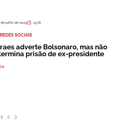
 de julho de 2025
15:18
REDES SOCIAIS
raes adverte Bolsonaro, mas não
termina prisão de ex-presidente
ica
1
2
3