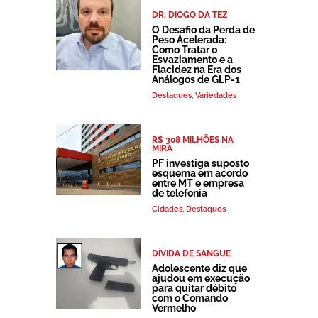
DR. DIOGO DA TEZ
O Desafio da Perda de
Peso Acelerada:
Como Tratar o
Esvaziamento e a
Flacidez na Era dos
Análogos de GLP-1
Destaques
,
Variedades
R$ 308 MILHÕES NA
MIRA
PF investiga suposto
esquema em acordo
entre MT e empresa
de telefonia
Cidades
,
Destaques
DÍVIDA DE SANGUE
Adolescente diz que
ajudou em execução
para quitar débito
com o Comando
Vermelho