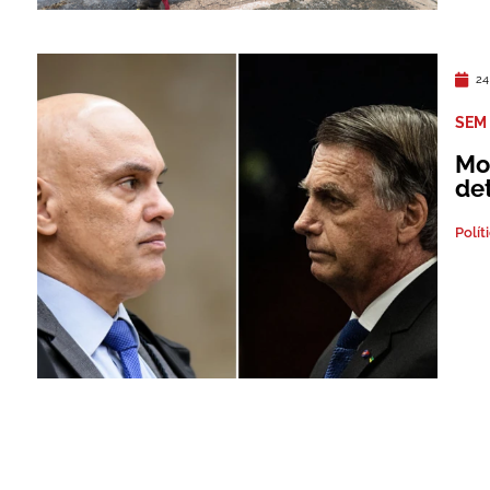
24
SEM 
Mo
de
Polít