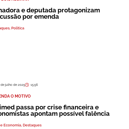
nadora e deputada protagonizam
scussão por emenda
aques
,
Política
 de julho de 2025
15:56
ENDA O MOTIVO
imed passa por crise financeira e
onomistas apontam possível falência
 e Economia
,
Destaques