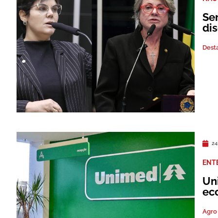
Se
di
Dest
24
ENT
Un
ec
Agro