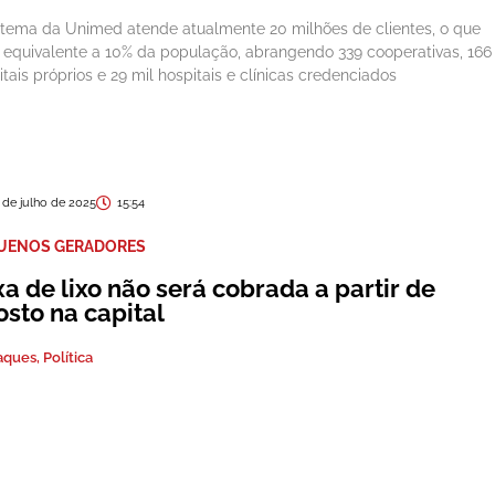
stema da Unimed atende atualmente 20 milhões de clientes, o que
a equivalente a 10% da população, abrangendo 339 cooperativas, 166
itais próprios e 29 mil hospitais e clínicas credenciados
 de julho de 2025
15:54
UENOS GERADORES
a de lixo não será cobrada a partir de
osto na capital
aques
,
Política