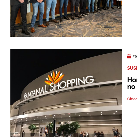
29
SUS
Ho
no
Cida