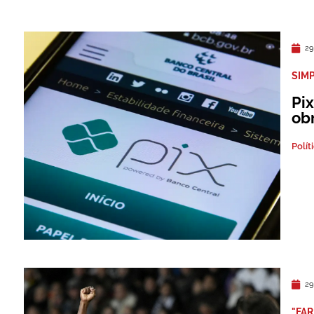
29
SIM
Pi
ob
Polít
29
"FAR