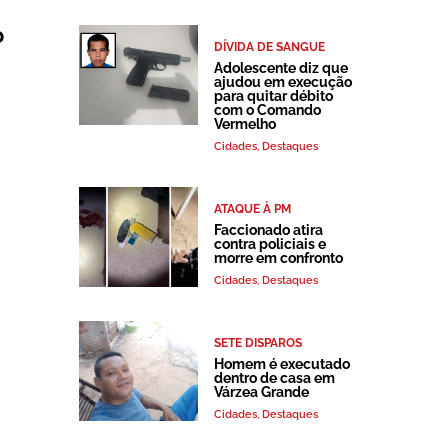
o
DÍVIDA DE SANGUE
Adolescente diz que
ajudou em execução
para quitar débito
com o Comando
Vermelho
Cidades
,
Destaques
ATAQUE À PM
Faccionado atira
contra policiais e
morre em confronto
Cidades
,
Destaques
SETE DISPAROS
Homem é executado
dentro de casa em
Várzea Grande
Cidades
,
Destaques