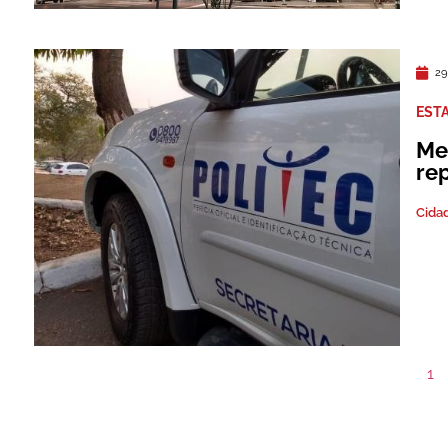
29
EST
Me
re
Cida
1