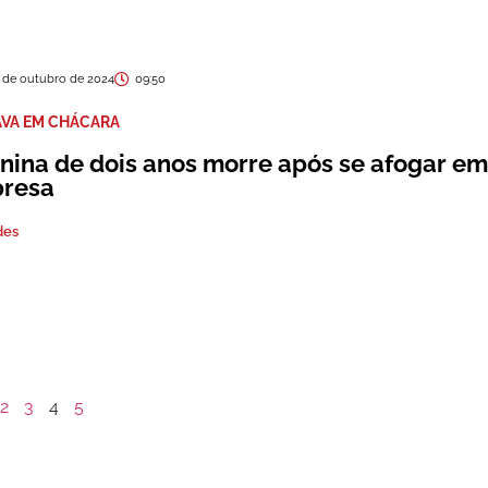
 de outubro de 2024
09:50
AVA EM CHÁCARA
nina de dois anos morre após se afogar e
presa
des
2
3
4
5