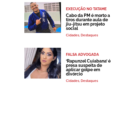
EXECUÇÃO NO TATAME
Cabo da PM é morto a
tiros durante aula de
jiu-jítsu em projeto
social
Cidades
,
Destaques
FALSA ADVOGADA
‘Rapunzel Cuiabana’ é
presa suspeita de
aplicar golpe em
divórcio
Cidades
,
Destaques