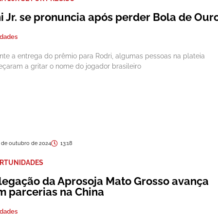
i Jr. se pronuncia após perder Bola de Our
edades
nte a entrega do prêmio para Rodri, algumas pessoas na plateia
çaram a gritar o nome do jogador brasileiro
 de outubro de 2024
13:18
RTUNIDADES
legação da Aprosoja Mato Grosso avança
m parcerias na China
edades