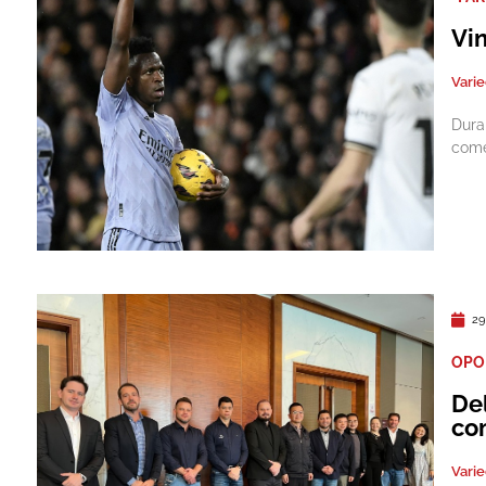
Vin
Vari
Dura
come
29
OPO
De
co
Vari