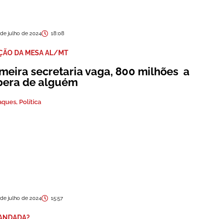
 de julho de 2024
18:08
IÇÃO DA MESA AL/MT
imeira secretaria vaga, 800 milhões a
pera de alguém
aques
,
Política
 de julho de 2024
15:57
ANDADA?