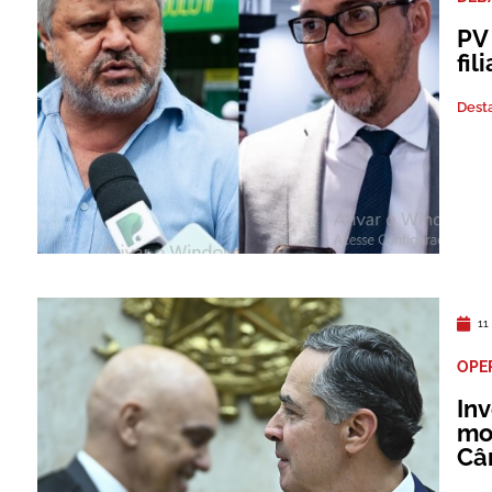
PV
fil
Dest
11
OPE
Inv
mo
Câ