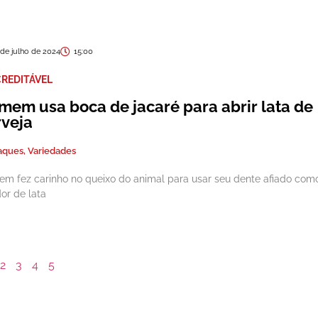
 de julho de 2024
15:00
CREDITÁVEL
mem usa boca de jacaré para abrir lata de
rveja
aques
,
Variedades
m fez carinho no queixo do animal para usar seu dente afiado com
dor de lata
2
3
4
5