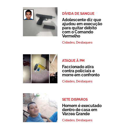
DÍVIDA DE SANGUE
Adolescente diz que
ajudou em execução
para quitar débito
com o Comando
Vermelho
Cidades
,
Destaques
ATAQUE À PM
Faccionado atira
contra policiais e
morre em confronto
Cidades
,
Destaques
SETE DISPAROS
Homem é executado
dentro de casa em
Várzea Grande
Cidades
,
Destaques