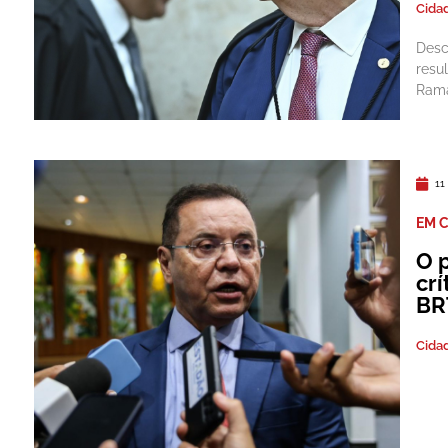
Cida
Desc
resu
Ram
11
EM 
O 
crí
BR
Cida