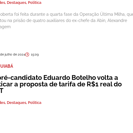
des
,
Destaques
,
Política
oberta foi feita durante a quarta fase da Operação Última Milha, qu
ltou na prisão de quatro auxiliares do ex-chefe da Abin, Alexandre
agem
 de julho de 2024
15:09
CUIABÁ
pré-candidato Eduardo Botelho volta a
ticar a proposta de tarifa de R$1 real do
T
des
,
Destaques
,
Política