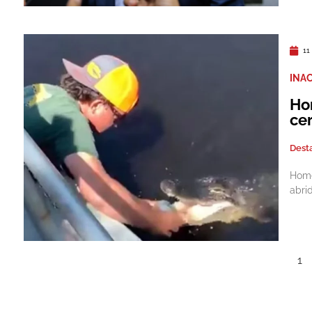
11
INA
Ho
ce
Dest
Home
abri
1