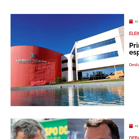
11
ELE
Pr
es
Dest
11
DEB