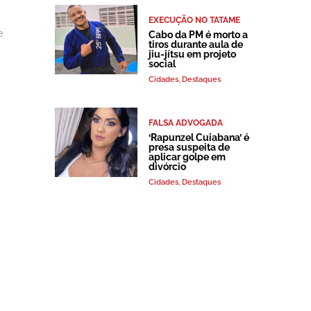
EXECUÇÃO NO TATAME
e
Cabo da PM é morto a
tiros durante aula de
jiu-jítsu em projeto
social
Cidades
,
Destaques
FALSA ADVOGADA
‘Rapunzel Cuiabana’ é
presa suspeita de
aplicar golpe em
divórcio
Cidades
,
Destaques