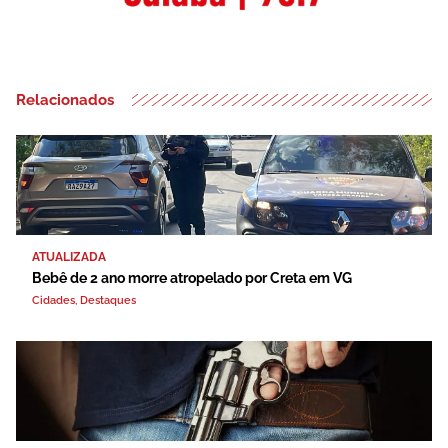
Relacionados
ATUALIZADA
Bebê de 2 ano morre atropelado por Creta em VG
Cidades
,
Destaques