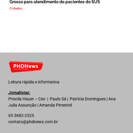
Grosso para atendimento de pacientes do SUS
Cidades
Leitura rápida e informativa
Jornalistas:
Priscila Hauer – Ceo | Paulo Sá | Patrícia Domingues | Ana
Julia Assunção | Amanda Pimentel
65 3682-2525
contato@phdnews.com.br