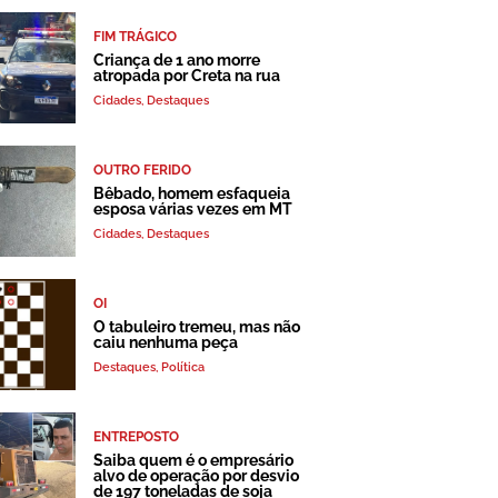
FIM TRÁGICO
Criança de 1 ano morre
atropada por Creta na rua
Cidades
,
Destaques
OUTRO FERIDO
Bêbado, homem esfaqueia
esposa várias vezes em MT
Cidades
,
Destaques
OI
O tabuleiro tremeu, mas não
caiu nenhuma peça
Destaques
,
Política
ENTREPOSTO
Saiba quem é o empresário
alvo de operação por desvio
de 197 toneladas de soja