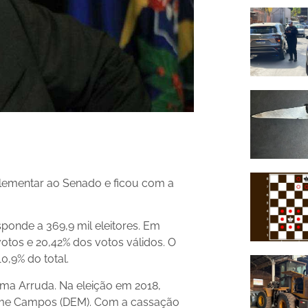
plementar ao Senado e ficou com a
sponde a 369,9 mil eleitores. Em
votos e 20,42% dos votos válidos. O
10,9% do total.
ma Arruda. Na eleição em 2018,
Jayme Campos (DEM). Com a cassação