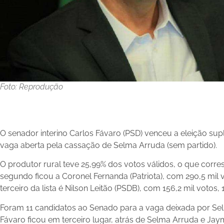
Foto: Reprodução
O senador interino Carlos Fávaro (PSD) venceu a eleição su
vaga aberta pela cassação de Selma Arruda (sem partido).
O produtor rural teve 25,99% dos votos válidos, o que corre
segundo ficou a Coronel Fernanda (Patriota), com 290,5 mil 
terceiro da lista é Nilson Leitão (PSDB), com 156,2 mil votos, 
Foram 11 candidatos ao Senado para a vaga deixada por Sel
Fávaro ficou em terceiro lugar, atrás de Selma Arruda e 