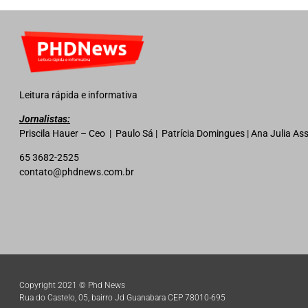
Leitura rápida e informativa
Jornalistas:
Priscila Hauer – Ceo | Paulo Sá | Patrícia Domingues | Ana Julia A
65 3682-2525
contato@phdnews.com.br
Copyright 2021 © Phd News
Rua do Castelo, 05, bairro Jd Guanabara CEP 78010-695